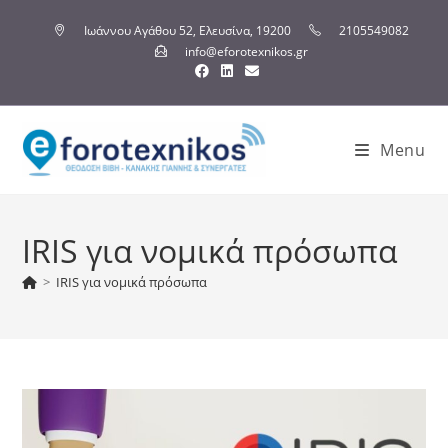
Ιωάννου Αγάθου 52, Ελευσίνα, 19200
2105549082
info@eforotexnikos.gr
Menu
IRIS για νομικά πρόσωπα
>
IRIS για νομικά πρόσωπα