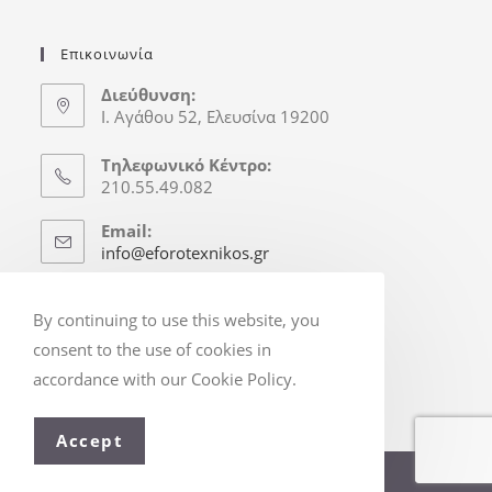
Επικοινωνία
Διεύθυνση:
Ι. Αγάθου 52, Ελευσίνα 19200
Τηλεφωνικό Κέντρο:
210.55.49.082
Email:
info@eforotexnikos.gr
Ώρες Γραφείου
By continuing to use this website, you
Δευτ.-Παρ.: 8:30-16:30
consent to the use of cookies in
(Απόγ. & Σ/Κ κατόπιν Ραντεβού)
accordance with our Cookie Policy.
Accept
© Copyright 2025 - eforotexnikos.gr