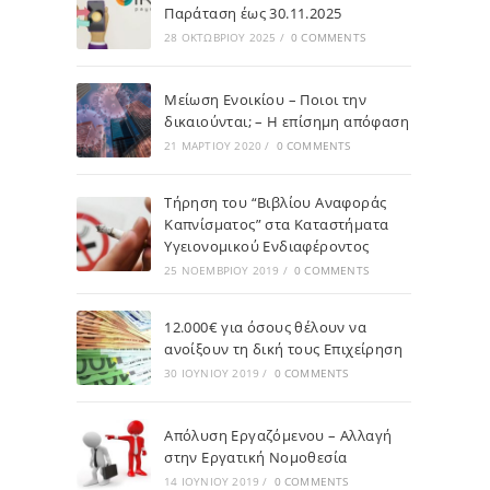
Παράταση έως 30.11.2025
28 ΟΚΤΩΒΡΊΟΥ 2025
/
0 COMMENTS
Μείωση Ενοικίου – Ποιοι την
δικαιούνται; – Η επίσημη απόφαση
21 ΜΑΡΤΊΟΥ 2020
/
0 COMMENTS
Τήρηση του “Βιβλίου Αναφοράς
Καπνίσματος” στα Καταστήματα
Υγειονομικού Ενδιαφέροντος
25 ΝΟΕΜΒΡΊΟΥ 2019
/
0 COMMENTS
12.000€ για όσους θέλουν να
ανοίξουν τη δική τους Επιχείρηση
30 ΙΟΥΝΊΟΥ 2019
/
0 COMMENTS
Απόλυση Εργαζόμενου – Αλλαγή
στην Εργατική Νομοθεσία
14 ΙΟΥΝΊΟΥ 2019
/
0 COMMENTS