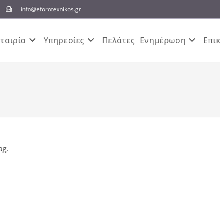
info@eforotexnikos.gr
Εταιρία
Υπηρεσίες
Πελάτες
Ενημέρωση
Επι
ag.