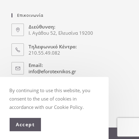
Επικοινωνία
Διεύθυνση:
Ι. Αγάθου 52, Ελευσίνα 19200
Τηλεφωνικό Κέντρο:
210.55.49.082
Email:
info@eforotexnikos.gr
Ώρες Γραφείου
By continuing to use this website, you
Δευτ.-Παρ.: 8:30-16:30
consent to the use of cookies in
(Απόγ. & Σ/Κ κατόπιν Ραντεβού)
accordance with our Cookie Policy.
Accept
© Copyright 2025 - eforotexnikos.gr