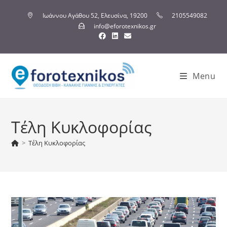
Ιωάννου Αγάθου 52, Ελευσίνα, 19200
2105549082
info@eforotexnikos.gr
Menu
Τέλη Κυκλοφορίας
>
Τέλη Κυκλοφορίας