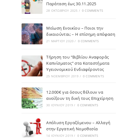
Παράταση έως 30.11.2025
28 ΟΚΤΩΒΡΊΟΥ 2025
/
0 COMMENTS
Μείωση Ενοικίου – Ποιοι την
δικαιούνται; – Η επίσημη απόφαση
21 ΜΑΡΤΊΟΥ 2020
/
0 COMMENTS
Τήρηση του “Βιβλίου Αναφοράς
Καπνίσματος” στα Καταστήματα
Υγειονομικού Ενδιαφέροντος
25 ΝΟΕΜΒΡΊΟΥ 2019
/
0 COMMENTS
12.000€ για όσους θέλουν να
ανοίξουν τη δική τους Επιχείρηση
30 ΙΟΥΝΊΟΥ 2019
/
0 COMMENTS
Απόλυση Εργαζόμενου – Αλλαγή
στην Εργατική Νομοθεσία
14 ΙΟΥΝΊΟΥ 2019
/
0 COMMENTS