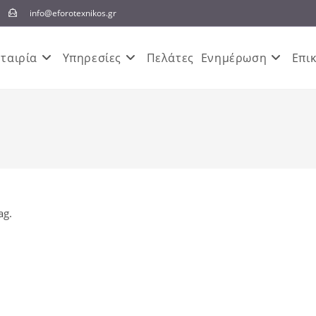
info@eforotexnikos.gr
Εταιρία
Υπηρεσίες
Πελάτες
Ενημέρωση
Επι
ag.