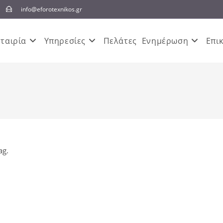
info@eforotexnikos.gr
Εταιρία
Υπηρεσίες
Πελάτες
Ενημέρωση
Επι
ag.