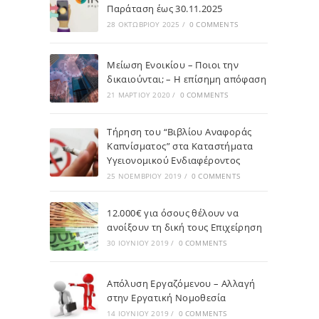
Παράταση έως 30.11.2025
28 ΟΚΤΩΒΡΊΟΥ 2025
/
0 COMMENTS
Μείωση Ενοικίου – Ποιοι την
δικαιούνται; – Η επίσημη απόφαση
21 ΜΑΡΤΊΟΥ 2020
/
0 COMMENTS
Τήρηση του “Βιβλίου Αναφοράς
Καπνίσματος” στα Καταστήματα
Υγειονομικού Ενδιαφέροντος
25 ΝΟΕΜΒΡΊΟΥ 2019
/
0 COMMENTS
12.000€ για όσους θέλουν να
ανοίξουν τη δική τους Επιχείρηση
30 ΙΟΥΝΊΟΥ 2019
/
0 COMMENTS
Απόλυση Εργαζόμενου – Αλλαγή
στην Εργατική Νομοθεσία
14 ΙΟΥΝΊΟΥ 2019
/
0 COMMENTS