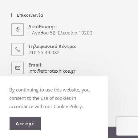
Επικοινωνία
Διεύθυνση:
Ι. Αγάθου 52, Ελευσίνα 19200
Τηλεφωνικό Κέντρο:
210.55.49.082
Email:
info@eforotexnikos.gr
Ώρες Γραφείου
By continuing to use this website, you
Δευτ.-Παρ.: 8:30-16:30
consent to the use of cookies in
(Απόγ. & Σ/Κ κατόπιν Ραντεβού)
accordance with our Cookie Policy.
Accept
© Copyright 2025 - eforotexnikos.gr