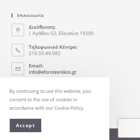
Επικοινωνία
Διεύθυνση:
Ι. Αγάθου 52, Ελευσίνα 19200
Τηλεφωνικό Κέντρο:
210.55.49.082
Email:
info@eforotexnikos.gr
Ώρες Γραφείου
By continuing to use this website, you
Δευτ.-Παρ.: 8:30-16:30
consent to the use of cookies in
(Απόγ. & Σ/Κ κατόπιν Ραντεβού)
accordance with our Cookie Policy.
Accept
© Copyright 2025 - eforotexnikos.gr