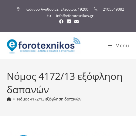
Ιωάννου Αγάθου 52, Ελευσίνα, 19200
2105549082
info@eforotexnikos.gr
Menu
Νόμος 4172/13 εξόφληση
δαπανών
>
Νόμος 4172/13 εξόφληση δαπανών