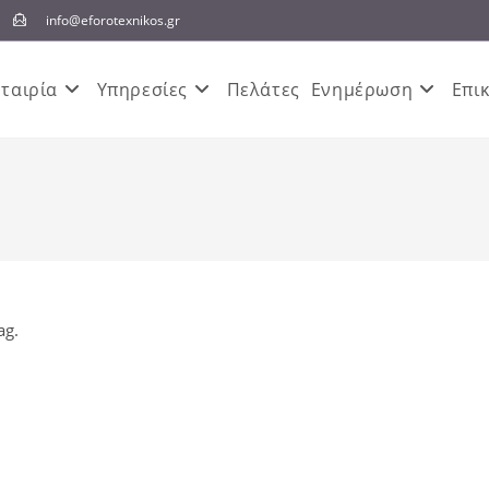
info@eforotexnikos.gr
Εταιρία
Υπηρεσίες
Πελάτες
Ενημέρωση
Επι
ag.