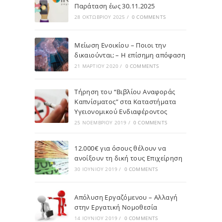
Παράταση έως 30.11.2025
28 ΟΚΤΩΒΡΊΟΥ 2025
/
0 COMMENTS
Μείωση Ενοικίου – Ποιοι την
δικαιούνται; – Η επίσημη απόφαση
21 ΜΑΡΤΊΟΥ 2020
/
0 COMMENTS
Τήρηση του “Βιβλίου Αναφοράς
Καπνίσματος” στα Καταστήματα
Υγειονομικού Ενδιαφέροντος
25 ΝΟΕΜΒΡΊΟΥ 2019
/
0 COMMENTS
12.000€ για όσους θέλουν να
ανοίξουν τη δική τους Επιχείρηση
30 ΙΟΥΝΊΟΥ 2019
/
0 COMMENTS
Απόλυση Εργαζόμενου – Αλλαγή
στην Εργατική Νομοθεσία
14 ΙΟΥΝΊΟΥ 2019
/
0 COMMENTS