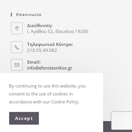
Επικοινωνία
Διεύθυνση:
Ι. Αγάθου 52, Ελευσίνα 19200
Τηλεφωνικό Κέντρο:
210.55.49.082
Email:
info@eforotexnikos.gr
Ώρες Γραφείου
By continuing to use this website, you
Δευτ.-Παρ.: 8:30-16:30
consent to the use of cookies in
(Απόγ. & Σ/Κ κατόπιν Ραντεβού)
accordance with our Cookie Policy.
Accept
© Copyright 2025 - eforotexnikos.gr