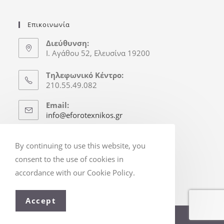
Επικοινωνία
Διεύθυνση:
Ι. Αγάθου 52, Ελευσίνα 19200
Τηλεφωνικό Κέντρο:
210.55.49.082
Email:
info@eforotexnikos.gr
Ώρες Γραφείου
By continuing to use this website, you
Δευτ.-Παρ.: 8:30-16:30
consent to the use of cookies in
(Απόγ. & Σ/Κ κατόπιν Ραντεβού)
accordance with our Cookie Policy.
Accept
© Copyright 2025 - eforotexnikos.gr