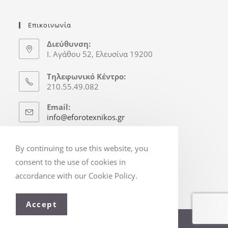
Επικοινωνία
Διεύθυνση:
Ι. Αγάθου 52, Ελευσίνα 19200
Τηλεφωνικό Κέντρο:
210.55.49.082
Email:
info@eforotexnikos.gr
Ώρες Γραφείου
By continuing to use this website, you
Δευτ.-Παρ.: 8:30-16:30
consent to the use of cookies in
(Απόγ. & Σ/Κ κατόπιν Ραντεβού)
accordance with our Cookie Policy.
Accept
© Copyright 2025 - eforotexnikos.gr