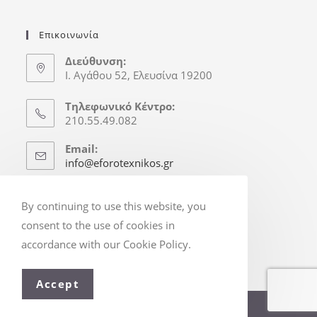
Επικοινωνία
Διεύθυνση:
Ι. Αγάθου 52, Ελευσίνα 19200
Τηλεφωνικό Κέντρο:
210.55.49.082
Email:
info@eforotexnikos.gr
Ώρες Γραφείου
By continuing to use this website, you
Δευτ.-Παρ.: 8:30-16:30
consent to the use of cookies in
(Απόγ. & Σ/Κ κατόπιν Ραντεβού)
accordance with our Cookie Policy.
Accept
© Copyright 2025 - eforotexnikos.gr