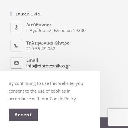
Επικοινωνία
Διεύθυνση:
Ι. Αγάθου 52, Ελευσίνα 19200
Τηλεφωνικό Κέντρο:
210.55.49.082
Email:
info@eforotexnikos.gr
Ώρες Γραφείου
By continuing to use this website, you
Δευτ.-Παρ.: 8:30-16:30
consent to the use of cookies in
(Απόγ. & Σ/Κ κατόπιν Ραντεβού)
accordance with our Cookie Policy.
Accept
© Copyright 2025 - eforotexnikos.gr