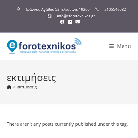
Ιωάννου Αγάθου 52, Ελευσίνα, 19200
2105549082
info@eforotexnikos.gr
Menu
εκτιμήσεις
>
εκτιμήσεις
There aren't any posts currently published under this tag.