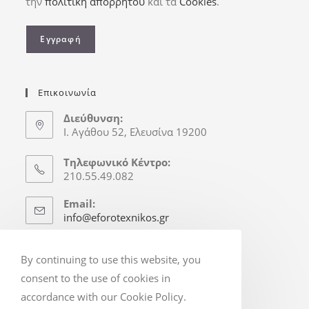
την
πολιτική απορρήτου
και τα
Cookies
.
Επικοινωνία
Διεύθυνση:
Ι. Αγάθου 52, Ελευσίνα 19200
Τηλεφωνικό Κέντρο:
210.55.49.082
Email:
info@eforotexnikos.gr
Ώρες Γραφείου
By continuing to use this website, you
Δευτ.-Παρ.: 8:30-16:30
consent to the use of cookies in
(Απόγ. & Σ/Κ κατόπιν Ραντεβού)
accordance with our Cookie Policy.