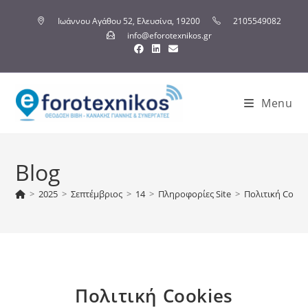
Ιωάννου Αγάθου 52, Ελευσίνα, 19200
2105549082
info@eforotexnikos.gr
Menu
Blog
>
2025
>
Σεπτέμβριος
>
14
>
Πληροφορίες Site
>
Πολιτική Cooki
Πολιτική Cookies