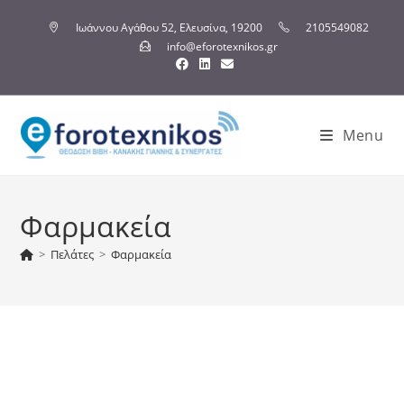
Ιωάννου Αγάθου 52, Ελευσίνα, 19200
2105549082
info@eforotexnikos.gr
Menu
Φαρμακεία
>
Πελάτες
>
Φαρμακεία