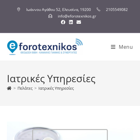
Ιωάννου Αγάθου 52, Ελευσίνα, 19200
2105549082
info@eforotexnikos.gr
Menu
Ιατρικές Υπηρεσίες
>
Πελάτες
>
Ιατρικές Υπηρεσίες