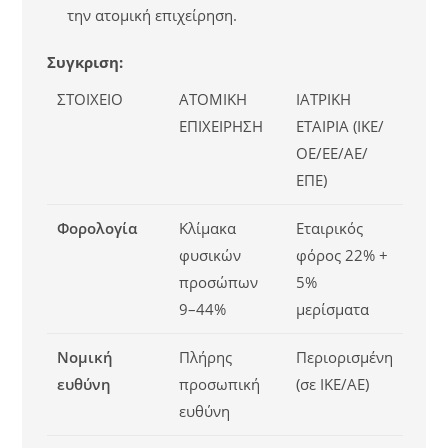
την ατομική επιχείρηση.
Συγκριση:
ΣΤΟΙΧΕΊΟ
ΑΤΟΜΙΚΉ
ΙΑΤΡΙΚΉ
ΕΠΙΧΕΊΡΗΣΗ
ΕΤΑΙΡΊΑ (ΙΚΕ/
ΟΕ/ΕΕ/ΑΕ/
ΕΠΕ)
Φορολογία
Κλίμακα
Εταιρικός
φυσικών
φόρος 22% +
προσώπων
5%
9–44%
μερίσματα
Νομική
Πλήρης
Περιορισμένη
ευθύνη
προσωπική
(σε ΙΚΕ/ΑΕ)
ευθύνη