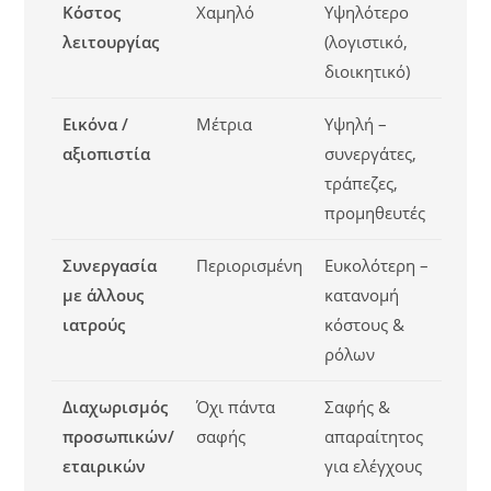
Κόστος
Χαμηλό
Υψηλότερο
λειτουργίας
(λογιστικό,
διοικητικό)
Εικόνα /
Μέτρια
Υψηλή –
αξιοπιστία
συνεργάτες,
τράπεζες,
προμηθευτές
Συνεργασία
Περιορισμένη
Ευκολότερη –
με άλλους
κατανομή
ιατρούς
κόστους &
ρόλων
Διαχωρισμός
Όχι πάντα
Σαφής &
προσωπικών/
σαφής
απαραίτητος
εταιρικών
για ελέγχους